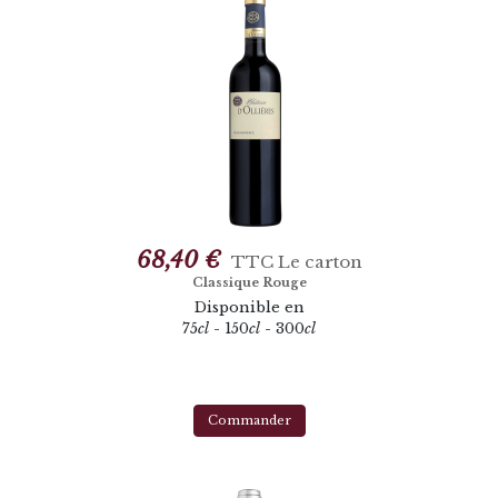
68,40 €
TTC
Le carton
Classique Rouge
Disponible en
75
cl
- 150
cl
- 300
cl
Commander