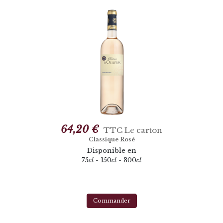
64,20 €
TTC
Le carton
Classique Rosé
Disponible en
75
cl
- 150
cl
- 300
cl
Commander