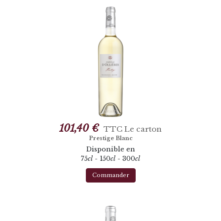
101,40 €
TTC
Le carton
Prestige Blanc
Disponible en
75
cl
- 150
cl
- 300
cl
Commander