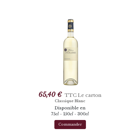
65,40 €
TTC
Le carton
Classique Blanc
Disponible en
75
cl
- 150
cl
- 300
cl
Commander