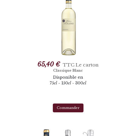
65,40 €
TTC
Le carton
Classique Blanc
Disponible en
75
cl
- 150
cl
- 300
cl
Commander