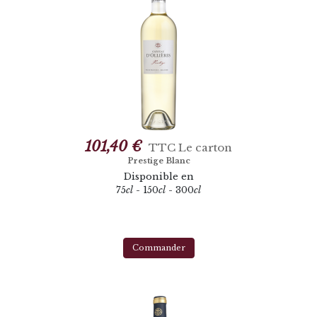
101,40 €
TTC
Le carton
Prestige Blanc
Disponible en
75
cl
- 150
cl
- 300
cl
Commander