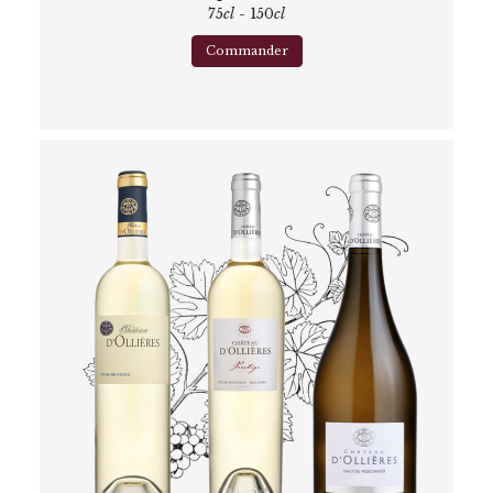
75
cl
- 150
cl
Commander