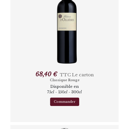
68,40 €
TTC
Le carton
Classique Rouge
Disponible en
75
cl
- 150
cl
- 300
cl
Commander