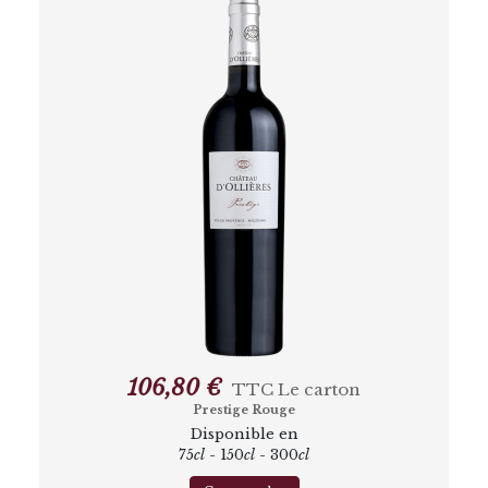
106,80 €
TTC
Le carton
Prestige Rouge
Disponible en
75
cl
- 150
cl
- 300
cl