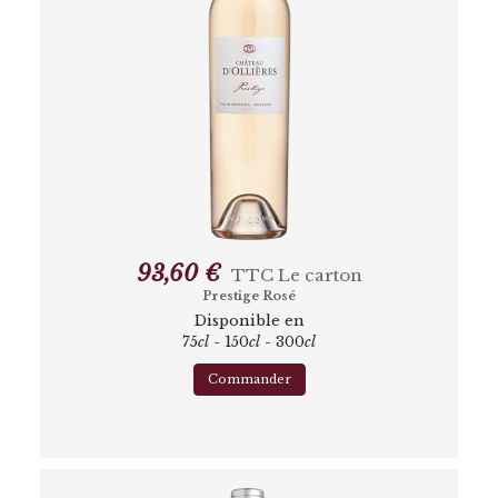
93,60 €
TTC
Le carton
Prestige Rosé
Disponible en
75
cl
- 150
cl
- 300
cl
Commander