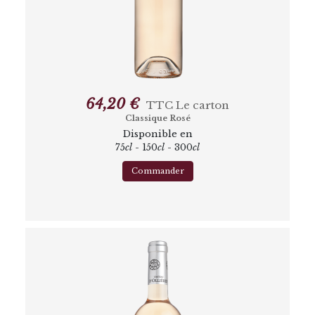
64,20 €
TTC
Le carton
Classique Rosé
Disponible en
75
cl
- 150
cl
- 300
cl
Commander