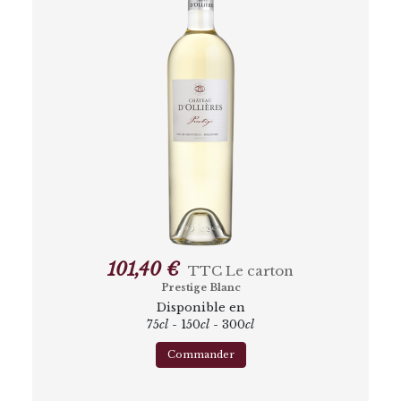
101,40 €
TTC
Le carton
Prestige Blanc
Disponible en
75
cl
- 150
cl
- 300
cl
Commander