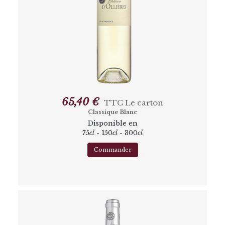
65,40 €
TTC
Le carton
Classique Blanc
Disponible en
75
cl
- 150
cl
- 300
cl
Commander