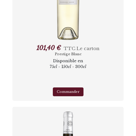
101,40 €
TTC
Le carton
Prestige Blanc
Disponible en
75
cl
- 150
cl
- 300
cl
Commander