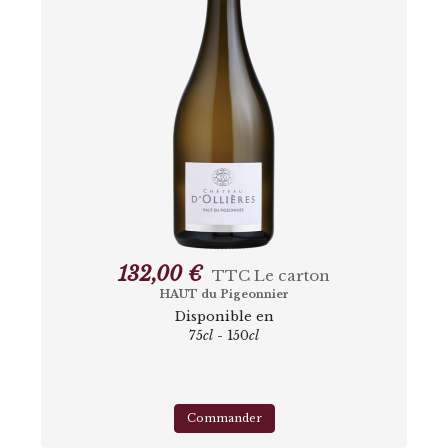
132,00 €
TTC
Le carton
HAUT du Pigeonnier
Disponible en
75
cl
- 150
cl
Commander