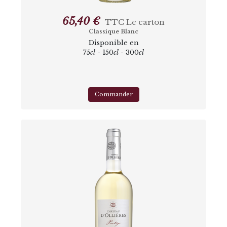
65,40 €
TTC
Le carton
Classique Blanc
Disponible en
75
cl
- 150
cl
- 300
cl
Commander