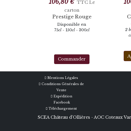
106,80 €
10
TTC
Le
carton
Prestige Rouge
C
Disponible en
2 b
75
cl
- 150
cl
- 300
cl
c
A
Commander
Mentions Légales
Conditions Générales de
Vente
Expédition
Facebook
Téléchargement
SCEA Château d’Ollières - AOC Coteaux Varo