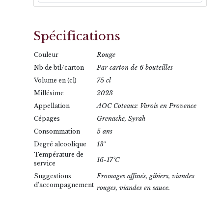
Spécifications
Rouge
Couleur
Par carton de 6 bouteilles
Nb de btl/carton
75 cl
Volume en (cl)
2023
Millésime
AOC Coteaux Varois en Provence
Appellation
Grenache, Syrah
Cépages
5 ans
Consommation
13°
Degré alcoolique
Température de
16-17°C
service
Fromages affinés, gibiers, viandes
Suggestions
d’accompagnement
rouges, viandes en sauce.