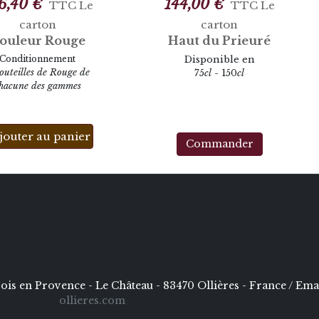
6,40 €
144,00 €
TTC
Le
TTC
Le
carton
carton
ouleur Rouge
Haut du Prieuré
Conditionnement
Disponible en
outeilles de Rouge de
75
cl
- 150
cl
hacune des gammes
jouter au panier
Commander
is en Provence - Le Château - 83470 Ollières - France / Emai
ollieres.com