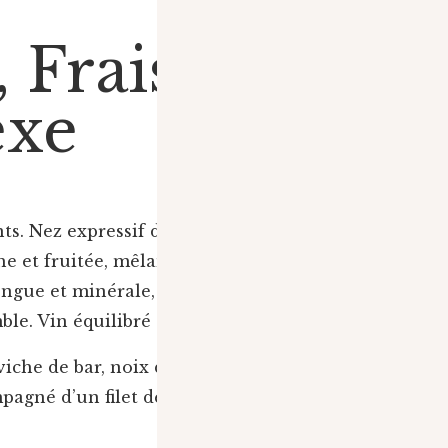
 Frais
exe
ts. Nez expressif de poire, pêche de
e et fruitée, mêlant fruits mûrs,
longue et minérale, apportant
mble. Vin équilibré et aromatique.
che de bar, noix de Saint-Jacques
pagné d’un filet de miel et de thym.