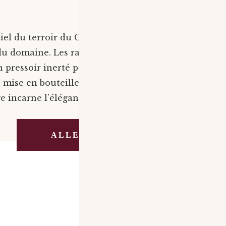
el du terroir du Château d’Ollières. Issu des
e du domaine. Les raisins, soigneusement
pressoir inerté pour préserver leurs arômes. Une
 mise en bouteille rapide pour conserver
ge incarne l’élégance et la richesse aromatique
ALLER À LA BOUTIQUE