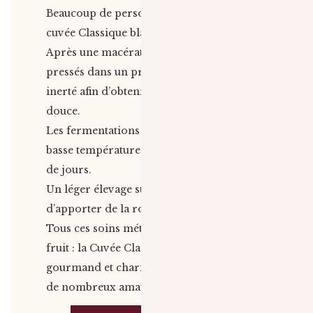
Beaucoup de personnalité pour cette
cuvée Classique blanc !
Après une macération, les raisins sont
pressés dans un pressoir pneumatique
inerté afin d’obtenir une extraction très
douce.
Les fermentations se déroulent en cuve, à
basse température pendant une quinzaine
de jours.
Un léger élevage sur lies est effectué afin
d’apporter de la rondeur au vin.
Tous ces soins méticuleux portent leur
fruit : la Cuvée Classique est un vin
gourmand et charmeur qui saura séduire
de nombreux amateurs.