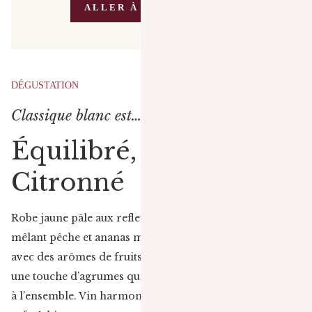
ALLER À LA BOUTIQUE
DÉGUSTATION
Classique blanc est…
Équilibré, Fin et
Citronné
Robe jaune pâle aux reflets or blanc. Nez expressif
mêlant pêche et ananas mûr. Attaque ronde en bouche,
avec des arômes de fruits jaunes. Finale marquée par
une touche d’agrumes qui apporte fraîcheur et équilibre
à l’ensemble. Vin harmonieux, à la fois fruité et