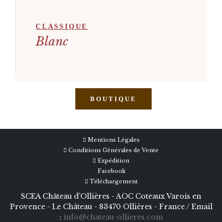
CLASSIQUE
Blanc
BOUTIQUE
Mentions Légales
Conditions Générales de Vente
Expédition
Facebook
Téléchargement
SCEA Château d’Ollières - AOC Coteaux Varois en
Provence - Le Château - 83470 Ollières - France / Email
:
info@chateau-ollieres.com